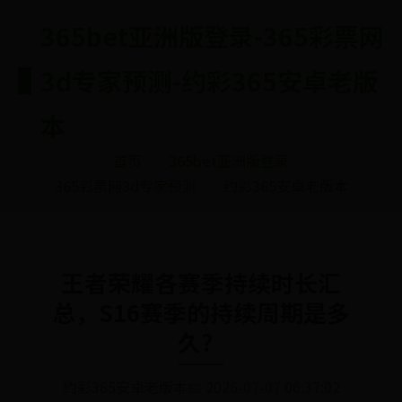
365bet亚洲版登录-365彩票网
3d专家预测-约彩365安卓老版
本
首页
365bet亚洲版登录
365彩票网3d专家预测
约彩365安卓老版本
王者荣耀各赛季持续时长汇
总，S16赛季的持续周期是多
久？
约彩365安卓老版本
📅 2026-07-07 06:37:02