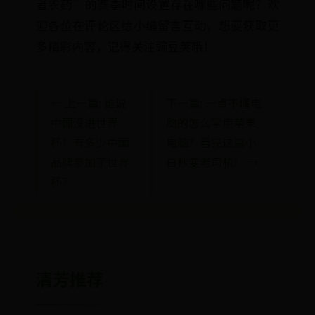
者农药”的赛季时间设置存在哪些问题呢？欢
迎各位在评论区给小编留言互动，想要获取更
多精彩内容，记得关注豌豆荚哦！
← 上一篇: 谁说
下一篇: 一点不懂电
中国没进世界
脑的怎么学用苹果
杯！有多少中国
电脑？看完这篇小
品牌参加了世界
白秒变老司机！ →
杯？
清芳推荐