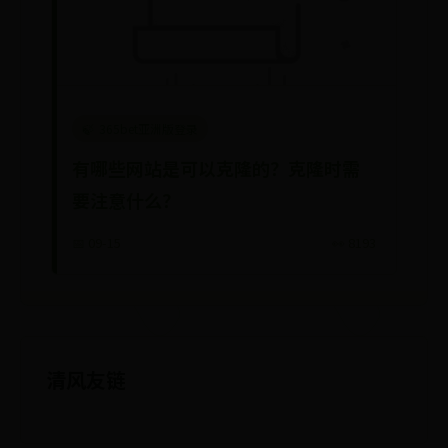
365bet亚洲版登录
有哪些网站是可以克隆的？克隆时需
要注意什么？
📅 09-15
👀 8193
清风友链