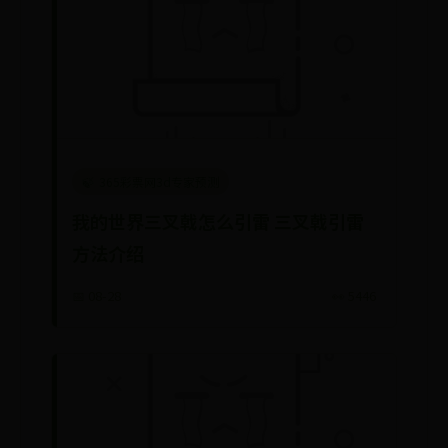
365彩票网3d专家预测
我的世界三叉戟怎么引雷 三叉戟引雷
方法介绍
📅 08-28
👀 5446