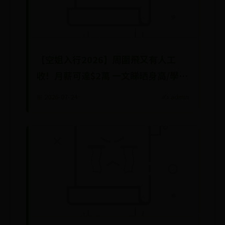
【空姐入行2026】周圍飛又有人工
收！月薪可達$2萬 一文睇晒身高/學
歷/語文能力要求（附最新招聘資訊)
📅 2026-07-24
✍️ admin