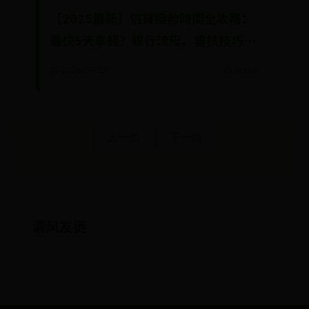
【2025最新】信貸撥款時間全攻略：
最快5天拿錢？銀行流程、審核技巧一
次看
📅 2026-07-22
✍️ admin
上一页
下一页
清风友链