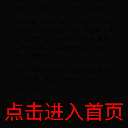
真菌病，香港脚（脚癣），钱癣。头癣等症。
注意事项：本品不宜用于一岁以上小儿，及不
宜用于治疗大 面积斑状牛皮癣、酒渣鼻、口周
皮炎及暗疮。除医生指示外，不应连续使用本
品多于四星期。尤其应避免长期使用于面部，
及勿让药膏沾入眼内。
用法：洗净及抹干患处，轻涂适量软膏于患
处，每日用一至 二次，直至痊愈为止，或遵医
生指示使用。
点击进入首页
规 格：每支装18g
← 上一篇:
下一篇: cf商城多久更新