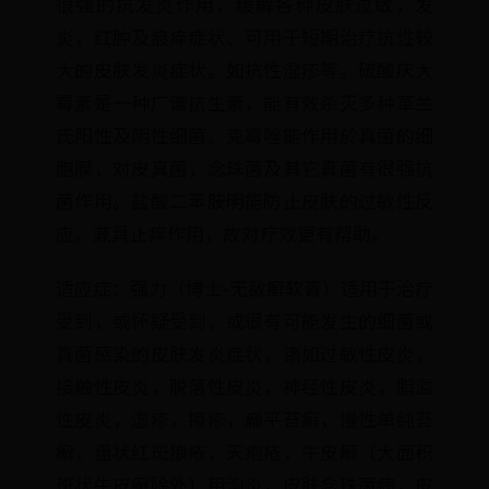
很强的抗发炎作用，缓解各种皮肤过敏，发
炎，红肿及痕痒症状、可用于短期治疗抗性较
大的皮肤发炎症状。如抗性湿疹等。硫酸庆大
霉素是一种广谱抗生素，能有效杀灭多种革兰
氏阳性及阴性细菌。克霉唑能作用於真菌的细
胞膜，对皮真菌，念珠菌及其它真菌有很强抗
菌作用。盐酸二苯胺明能防止皮肤的过敏性反
应。兼具止痒作用，故对疗效更有帮助。
适应症：强力（博士-无敌癣软膏）适用于治疗
受到，或怀疑受到，或很有可能发生的细菌或
真菌感染的皮肤发炎症状，诸如过敏性皮炎，
接触性皮炎，脱落性皮炎，神经性皮炎，脂溢
性皮炎，湿疹，擦疹，扁平苔癣，慢性单纯苔
癣，盘状红斑狼疮，天疱疮，牛皮癣（大面积
斑状牛皮癣除外）甲沟炎，皮肤念珠菌病，皮