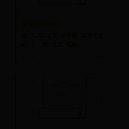
约彩365安卓老版本
林允儿确认出演tvN新剧《暴君的主
厨》！“票房女王”回归！
📅 06-30
👀 6596