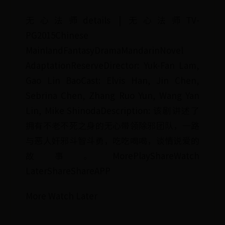
无心法师details | 无心法师TV-
PG2015Chinese
MainlandFantasyDramaMandarinNovel
AdaptationReserveDirector: Yuk-Fan Lam,
Gao Lin BaoCast: Elvis Han, Jin Chen,
Sebrina Chen, Zhang Ruo Yun, Wang Yan
Lin, Mike ShinodaDescription: 该剧讲述了
拥有不老不死之身的无心带领除邪团队，一路
与恶人奸邪斗智斗勇，吃吃喝喝，谈情说爱的
故事。MorePlayShareWatch
LaterShareShareAPP
More Watch Later