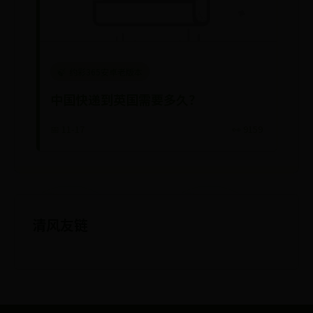
约彩365安卓老版本
中国快递到英国需要多久？
📅 11-17
👀 9159
清风友链