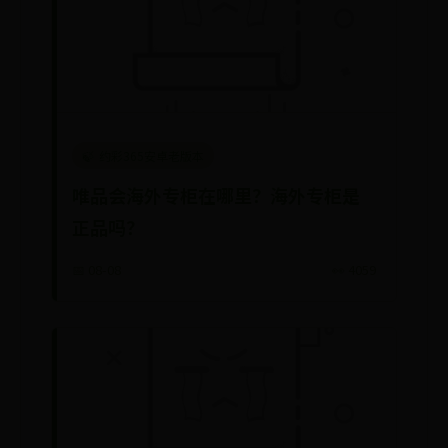
约彩365安卓老版本
唯品会海外专柜在哪里？海外专柜是
正品吗？
📅 08-08
👀 4059