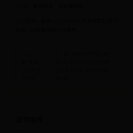
元1年，新老同享，多配置特价
②代金券：领券入口 aly.wiki 免费领取12张代
金券，总面值2088元优惠券。
← 上一
下一篇: 海淘宠物用品去哪
篇: 美国
买？汇总7个打折买宠物用
征战世界
品的海淘网站,用户自建海
杯简史
淘攻略 →
清芳推荐