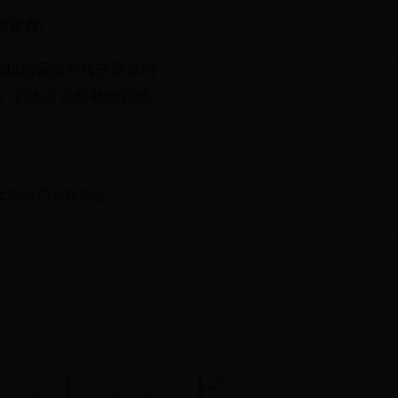
的硬盘。
信以后硬盘对拷还是系统
，它还可以帮助你调整/
）上市公司分布特征 →