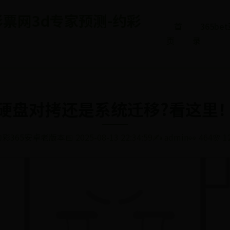
5彩票网3d专家预测-约彩
首
365b
页
录
硬盘对拷还是系统迁移?看这里
约彩365安卓老版本
📅 2025-08-13 22:34:59
✍️ admin
👀 464
🌸 1