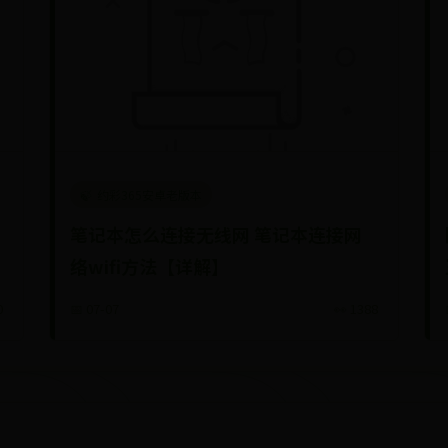
约彩365安卓老版本
笔记本怎么连接无线网 笔记本连接网
络wifi方法【详解】
0
📅 07-07
👀 1388