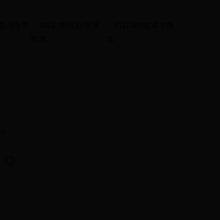
et亚洲版登
365彩票网3d专家
约彩365安卓老版
预测
本
！
28