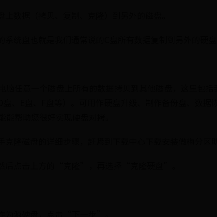
盘上数据（拷贝、复制、克隆）到另外的磁盘。
的系统盘也就是我们通常说的C盘所有数据复制到另外的硬盘
电脑任意一个磁盘上所有的数据拷贝到其他磁盘，这里包括
D盘、E盘、F盘等）。可用作硬盘升级、制作备份盘、数据
能能帮助您很好实现硬盘对拷。
手克隆磁盘的详细步骤，赶紧到下载中心下载安装傲梅分区
手。然后点击上方的“克隆”，再选择“克隆硬盘”。
盘作为源硬盘，点击“下一步”。