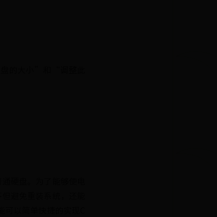
硬盘的大小”和“调整此
普通硬盘。为了能够使电
不但避免重装系统，还能
能可以简单快捷的实现C