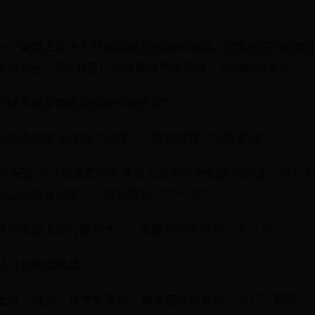
一个硬盘上的多个分区同时复制到新硬盘，如果分区中的数
系统分区（即C分区）的数据拷到新硬盘，花的时间更少。
迁移系统到固态硬盘的详细步骤：
手，点击主界面上方的“克隆”，然后选择“迁移系统”。
的未分配空间（如果您的新硬盘上没有未分配空间的话，可以
盘上的所有分区”，然后单击“下一步”。
统分区在硬盘上的位置与大小，设置完毕后单击“下一步”。
何从目标磁盘启动。
击左上角“提交”按查看预览，确认无误后单击“执行”即可。