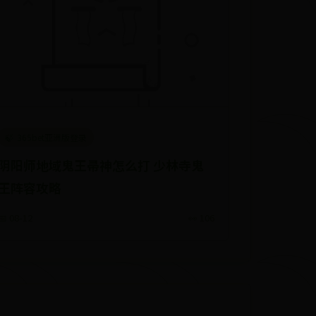
365bet亚洲版登录
阴阳师地域鬼王帚神怎么打 少林寺鬼
王阵容攻略
📅 08-12
👀 106