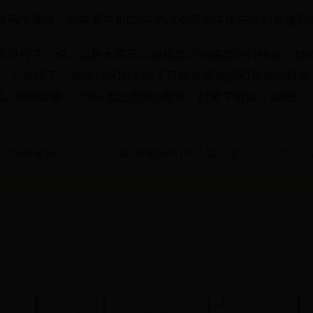
有两个硬盘，则需要在BIOS中修改引导顺序优先项为克隆后
况进行了介绍。以后大家可以根据自己的需要进行抉择。相
一个难题了。傲梅分区助手除了可以克隆磁盘和系统迁移外
间、擦除数据、迁移C盘应用到D盘等，赶紧下载试一试吧！
真实身高是多少
下一篇: 市值分析|中小型市值（50-100亿