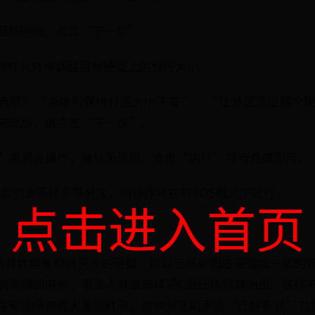
为目标硬盘，点击“下一步”。
该软件允许你调整目标硬盘上的分区大小。
选项：“克隆时保持分区大小不变”、“让分区适应整个
完成后，请点击“下一步”。
提交”来预览操作，确认无误后，点击“执行”等待完成即可。
盘包含系统引导分区，则操作将在PreOS模式下进行。
点击进入首页
所有数据复制到另外的硬盘，可以迁移到固态硬盘或一般的
装系统的麻烦，很多人就会选择把C盘迁移到其他盘。这样
序安装所浪费大量的时间。傲梅分区助手的“迁移系统”功