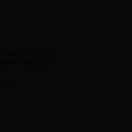
。
我们的系统盘C盘，还有
恢复等等。傲梅分区助手
助手吧！