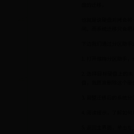
盘的迁移。
也就是说硬盘对拷会将
间。而系统迁移只会把
下边我们通过分区助手
1. 打开傲梅分区助
2. 选择目标硬盘上
盘，我愿意删除这个硬
3. 调整迁移后的系
4. 阅读提示，了解如
5. 返回主界面，单