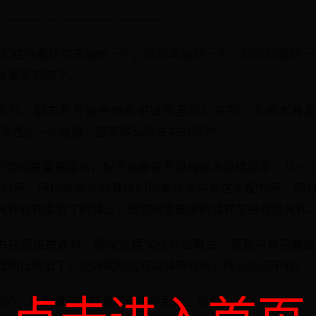
---------------------------------------
纹包和红色魔纹包先做前一个，然后再做后一个，都是20魔纹一
友更新包包了。
符纹布包，配方在冬泉谷的永望镇那里可以买到，冬泉本身是
的路上必须通过一个隧道，里面是52级左右的怪物。
布的合成需要恶魔布，配方也是在冬泉谷的永望镇那里，从一
own时间，所以有条件的裁缝们尽量早点学会这个配方吧。同
亮井就在奥伯丁的镇上，旅馆对面部落的话在灰谷有月亮井
方在费伍德森林，建议还是50级以后再去。那里只有恶魔怪物(
改的比较低了。还好同时也可以掉符纹布，所以也还不错。
点击进入首页
的配方，是裁缝训练师那里直接学到的，包包也一样。