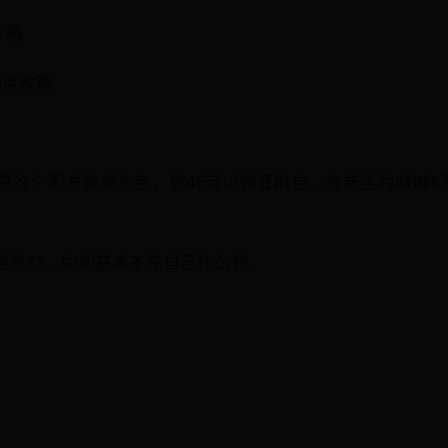
攻略
冲点攻略
把这个配方烧成灰色，到45可以做亚麻包。在新手村喊喊6亚
烧到75。中间基本不花自己什么钱。