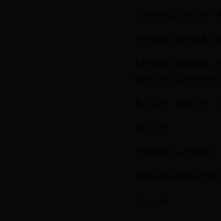
2.绿色的配方是在NP
3.所有配方都是精选
4.尽量用深黄色来烧，
级的又相对比较贵的情
第二部分：裁缝300—3
300 - 325
灵纹布卷 (6 x 灵纹布)
(需要大概430张布才能
325 - 340