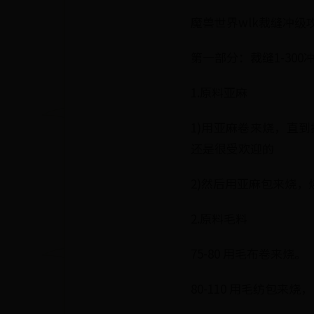
魔兽世界wlk裁缝冲级
第一部分：裁缝1-300
1.原料亚麻
1)用亚麻卷来烧，直到
还是很受欢迎的
2)然后用亚麻包来烧，
2.原料毛料
75-80 用毛布卷来烧。
80-110 用毛纺包来烧，