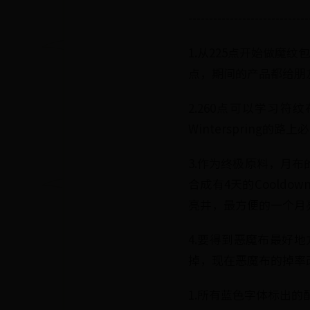
-----------------------------
1.从225点开始做魔
点，期间的产品都给朋
2.260点可以学习
Winterspring
3.作为终极原料，月
合成有4天的Coold
亮井，最方便的一个月
4.要得到恶魔布最好地
掉，现在恶魔布的掉率
1.所有蓝色字体标出