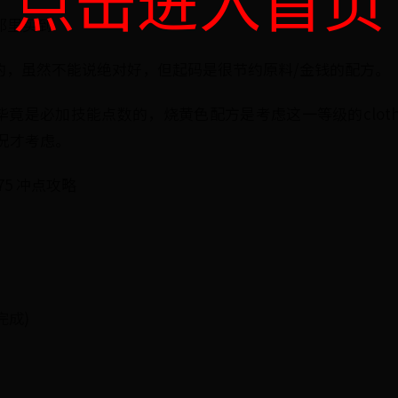
C那里买到
过的，虽然不能说绝对好，但起码是很节约原料/金钱的配方。
毕竟是必加技能点数的，烧黄色配方是考虑这一等级的clot
况才考虑。
75 冲点攻略
完成)