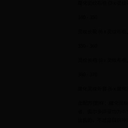
魔化灵纹布卷 (3 x 灵纹布
340 - 350
灵纹长靴 (6 x 灵纹布卷, 2
350 - 360
灵纹长袍 (8 x 灵纹布卷, 2
360 - 370
魔化灵纹外套 (6 x 魔化灵
此配方(图样：魔化灵
者、奥尔多声望均为中
出售的，不过是目前冲36