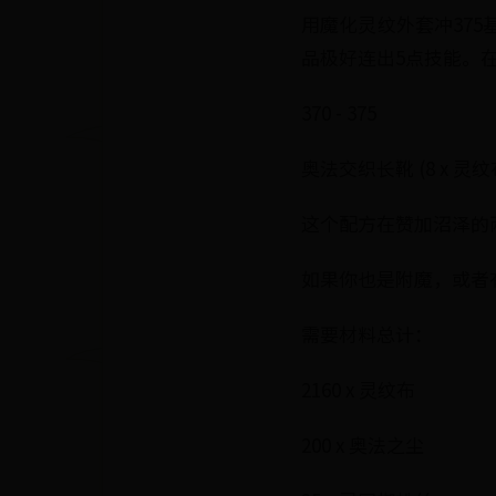
用魔化灵纹外套冲375
品极好连出5点技能。
370 - 375
奥法交织长靴 (8 x 灵纹布卷
这个配方在赞加沼泽的
如果你也是附魔，或者
需要材料总计：
2160 x 灵纹布
200 x 奥法之尘