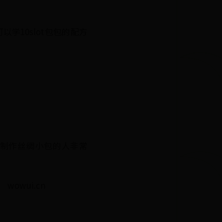
学10slot包包的配方
左右制作丝绸小包的人非常
owui.cn