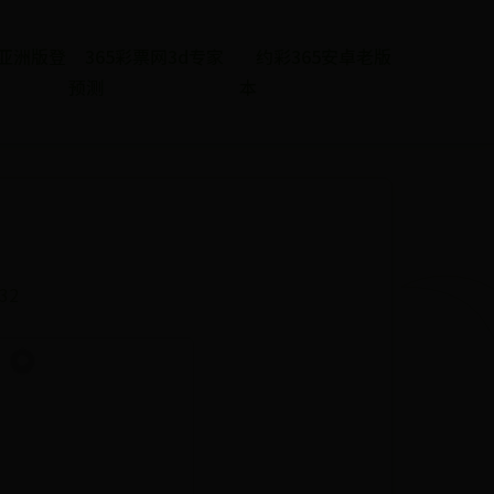
et亚洲版登
365彩票网3d专家
约彩365安卓老版
预测
本
432