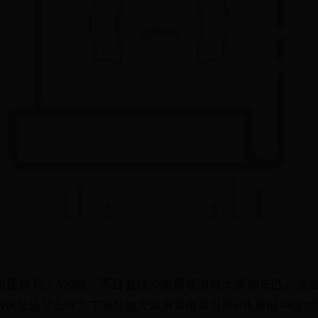
上限提高到了450点，而且裁缝冲级需要消耗大量的布匹，合
lk裁缝怎么冲？下面就给大家带来魔兽世界wlk裁缝冲级攻