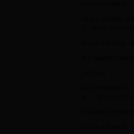
110-150 分两种情况
A你手上没有丝绸，那用
了。(我当时手上silk没
B你手上有很多丝绸，
学习 去幽暗城的裁缝点
3 原料丝绸
150-175 做丝绸
多，一直冲到175也可
175-185 时可以学
185-200 丝质长披