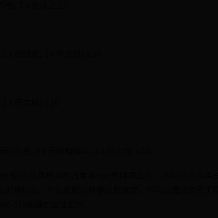
卷, 2 x 奥法之尘)
 x 结缔皮, 1 x 符文线) x 10
 x 符文线) x 10
纹布卷, 2 x 灵网蜘蛛丝, 1 x 符文线) x 10
纹长袍)在暗月峡谷的占星者npc阿隆德出售，所以必须选择
立时候购买。不过此配方并非拾取绑定，你可以通过交易手
0-370裁缝的最佳配方