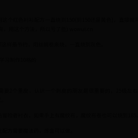
这个红色衬衫配方一直烧到150(到150还是黄色)，直接就可以
有，用这个方法，所以亏了些) wowui.cn
那这样最节约，用丝绸卷来烧，一直烧到灰色。
学习制作10格的
小包，需要2个重皮，认识一个剥皮的朋友是很重要的，25级
以。
到红色冒险者衬衣，如果手上有魔纹布，魔纹布卷也可以烧到185。 w
风，此配方需要魔法药，炼金可以做。