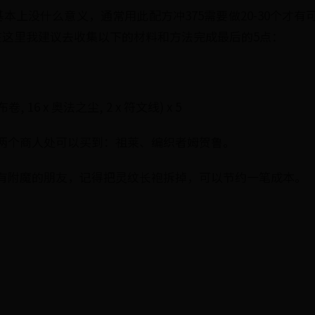
基本上没什么意义，通常用此配方冲375需要做20-30个才
在这里我建议去收集以下的材料和方法完成最后的5点：
, 16 x 奥法之尘, 2 x 符文线) x 5
两个商人处可以买到：祖莱、编织者姆贺鲁。
有附魔的朋友，记得把灵纹长袍拆掉，可以节约一笔成本。