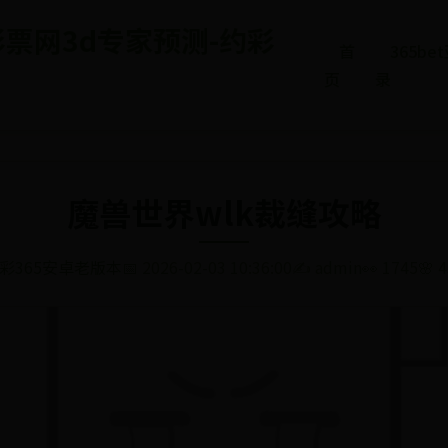
5彩票网3d专家预测-约彩
首
365b
页
录
魔兽世界wlk裁缝攻略
彩365安卓老版本
📅 2026-02-03 10:36:00
✍️ admin
👀 1745
🌸 