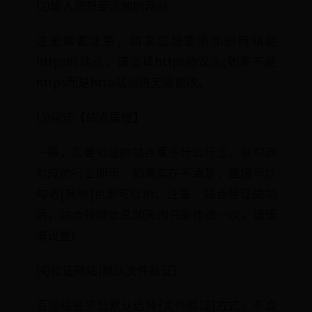
(2)输入您想要添加的网站
这里需要注意，如果您想要添加的网站是
https的站点，请选择https协议头;如果不是
https而是http站点则无需更改。
(3)勾选【站点属性】
一般，您要验证的站点属于什么行业，就勾选
对应的行业即可，如果实在不清楚，直接可以
勾选[其他]也是可以的。注意：站点验证成功
后，站点领域信息30天内只能修改一次，请谨
慎设置!
(4)验证网站(默认文件验证)
百度站长平台默认选择[文件验证]方式，不会