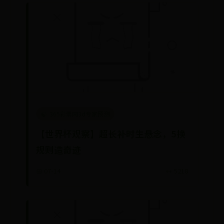
365彩票网3d专家预测
【世界杯观察】超长补时生悬念，5换
规则造奇迹
📅 07-14
👀 5218