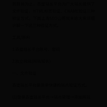
到目前为止，百度站长平台为广大站长提供了
文件验证、HTML标签验证、CNAME验证三种
验证方式。下面上海SEO山哥就来给大家详细
讲解一下这三种验证方式。
工具/原料
1.百度站长平台账号、密码
2.独立网站(网站域名)
一、文件验证
百度站长平台最简单快捷的站点验证方式。
(1)登录百度站长平台→站点管理→添加网站