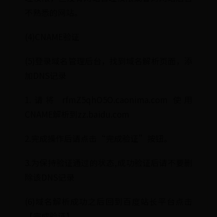
不熟悉的网站。
(4)CNAME验证
(5)登录域名管理后台，找到域名解析页面，添
加DNS记录
1.请将 rfmZ5qhO5O.caonima.com 使用
CNAME解析到zz.baidu.com
2.完成操作后请点击“完成验证”按钮。
3.为保持验证通过的状态,成功验证后请不要删
除该DNS记录
(6)域名解析成功之后回到百度站长平台点击
【完成验证】