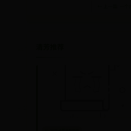
← 上一篇: 
清芳推荐
365bet亚洲版登录