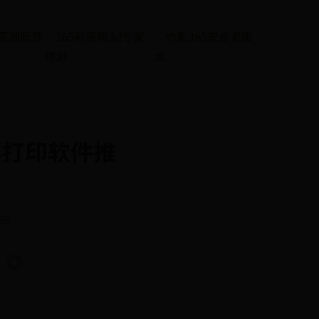
et亚洲版登
365彩票网3d专家
约彩365安卓老版
预测
本
票打印软件推
59