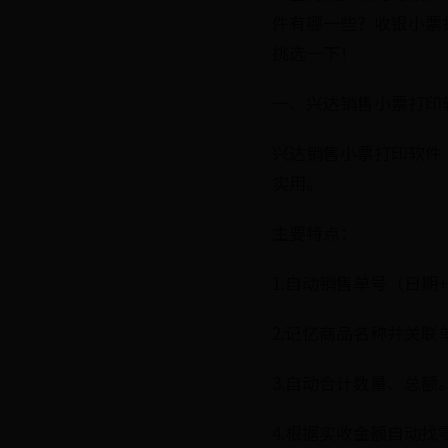
件有哪一些？收银小票
挑选一下！
一、兴达销售小票打印
兴达销售小票打印软件
实用。
主要特点：
1.自动销售单号（日期
2.记忆商品名称并关联
3.自动合计数量、总额
4.根据实收金额自动找