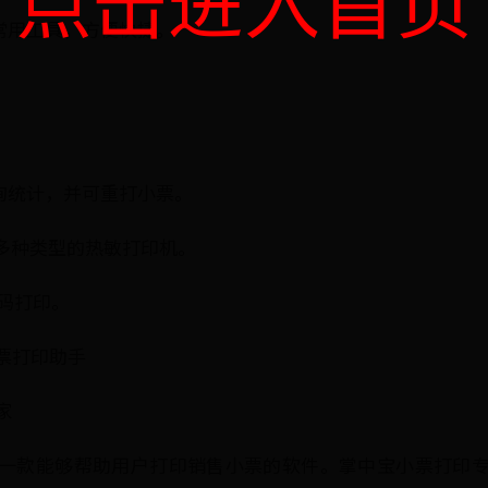
常用工具，方便快捷。
。
查询统计，并可重打小票。
、80多种类型的热敏打印机。
维码打印。
票打印助手
家
一款能够帮助用户打印销售小票的软件。掌中宝小票打印专家