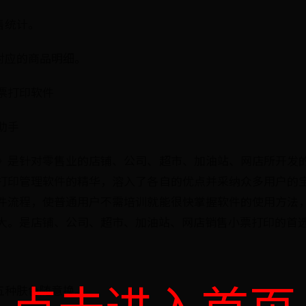
售统计。
对应的商品明细。
票打印软件
助手
》是针对零售业的店铺、公司、超市、加油站、网店所开发
打印管理软件的精华，溶入了各自的优点并采纳众多用户的
件流程，使普通用户不需培训就能很快掌握软件的使用方法
大。是店铺、公司、超市、加油站、网店销售小票打印的首
点击进入首页
五种肤色随意换。