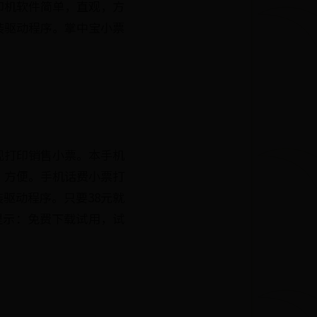
印机软件简单，直观，方
装驱动程序。掌中宝小票
现打印销售小票。本手机
，方便。手机话费小票打
驱动程序。只要38元就
提示：免费下载试用，试