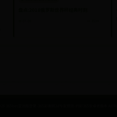
盘点:2018俄罗斯世界杯经典时刻
📅 07-08
👀 3534
6
026
365bet亚洲版登录-365彩票网3d专家预测-约彩365安卓老版本 All Right