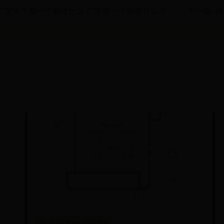
一个广字头下面一个朝念什么 广字旁一个朝是什么字
下一篇: 
365彩票网3d专家预测