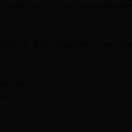
打印软件哪个好用？今天的文章中，小编就给大家带来10款
软件
（单机版）是一款支持POS58热敏打印机，实现销售小票打
+数字）和时间。
单价。
。
零。