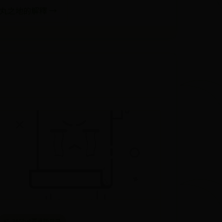
弹丸之地的解釋 →
365bet亚洲版登录