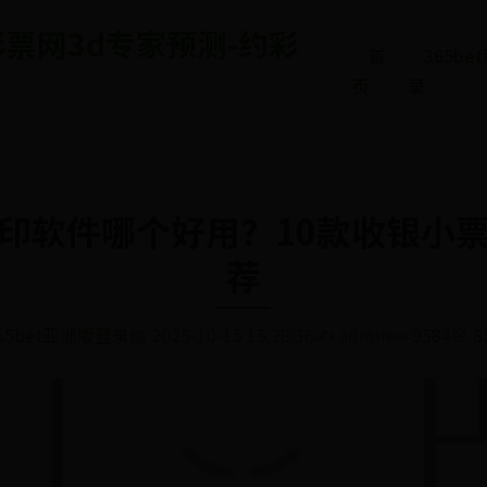
5彩票网3d专家预测-约彩
首
365b
页
录
印软件哪个好用？10款收银小
荐
65bet亚洲版登录
📅 2025-10-15 15:28:36
✍️ admin
👀 9584
🌸 8