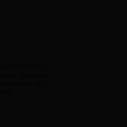
的销售票据打印软件。软
宝贵意见，真正的从用户
，软件界面简洁、美观，
选产品。