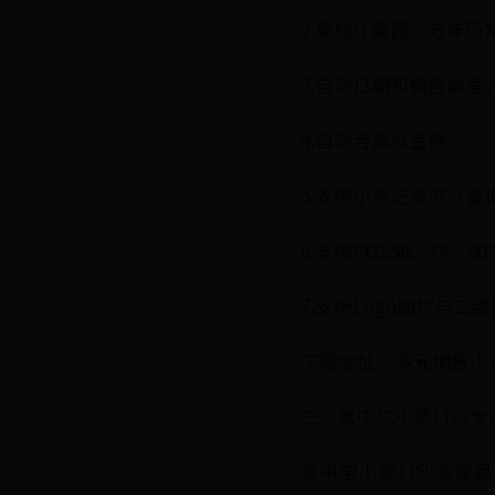
2.集成计算器、万年历
3.自动日期和销售票号
4.自动合算总金额。
5.支持小票记录进行
6.支持POS58、74
7.支持Logo图片与二
下载地址：多元销售小
三、掌中亿小票打印专
掌中宝小票打印专家是