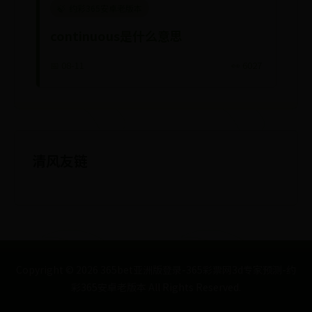
约彩365安卓老版本
continuous是什么意思
📅 08-11
👀 6027
清风友链
Copyright ©
2026
365bet亚洲版登录-365彩票网3d专家预测-约
彩365安卓老版本 All Rights Reserved.