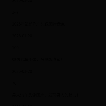
2025-01-20
147
2025年最新汽车头像图片盘点
2025-01-20
100
微信名车头像，限量版收藏！
2025-01-20
76
男人汽车头像图片，发现男人的魅力！