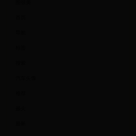
图很美
首页
导航
标签
搜索
汽车头像
推荐
最火
最新