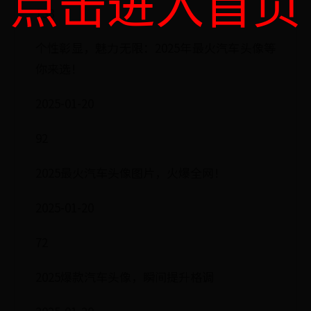
点击进入首页
138
个性彰显，魅力无限：2025年最火汽车头像等
你来选！
2025-01-20
92
2025最火汽车头像图片，火爆全网！
2025-01-20
72
2025爆款汽车头像，瞬间提升格调