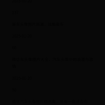
2025-01-20
137
豪车头像图片高清，炫酷豪车
2025-01-20
60
微信车头像图片大全，汽车头像中的浪漫与激
情
2025-01-20
50
微信汽车头像图片精选集，总有一款适合你