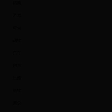
搞笑
游戏
可爱
动物
汽车
创意
星座
植物
美食