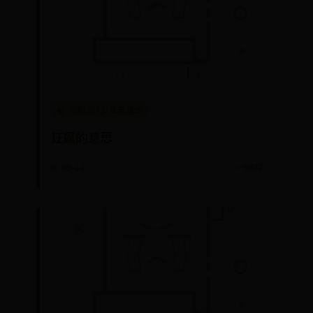
约彩365安卓老版本
狂飙的意思
📅 09-12
👀 6872