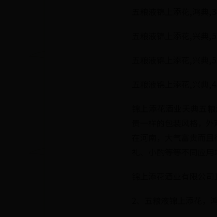
五粮液锦上添花,鸿典,38
五粮液锦上添花,兴典,52
五粮液锦上添花,兴典,52
五粮液锦上添花,兴典,45
锦上添花酒业夭典五粮液
贵一样的包装风格，外
在河南，大气富贵而且
礼、小酌等等不同应用
锦上添花酒业有限公司1
2、五粮液锦上添花，鸿