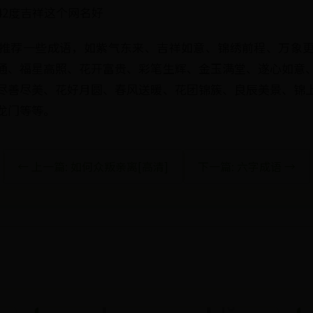
42度吉祥这个网名好
推荐一些成语，如紫气东来、吉祥如意、锦绣前程、万象
通、福星高照、花开富贵、彩笔生辉、金玉满堂、遂心如意
尽善尽美、花好月圆、春风送暖、花团锦簇、良辰美景、锦
龙门等等。
← 上一篇: 如何众叛亲离[高清]
下一篇: 六字成语 →