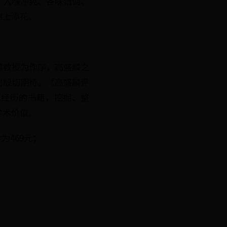
、入喉净爽、各味谐调、
锦上添花。
骠教授为作序，高盛麟之
出殷切期待。《高盛麟评
艺经历的书籍，挖掘、整
学术价值。
为469元；