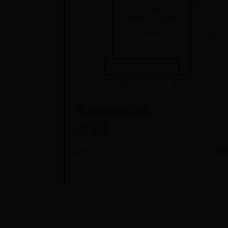
365彩票网3d专家预测
六字成语
📅 07-01
👀 463