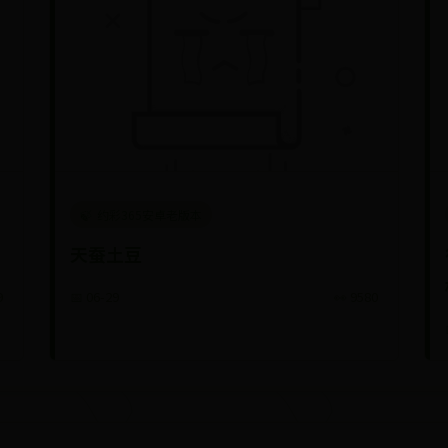
约彩365安卓老版本
天蚕土豆
9
📅 06-29
👀 9580