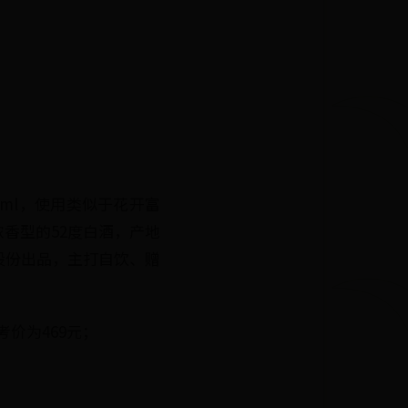
0ml，使用类似于花开富
香型的52度白酒，产地
股份出品，主打自饮、赠
考价为469元；