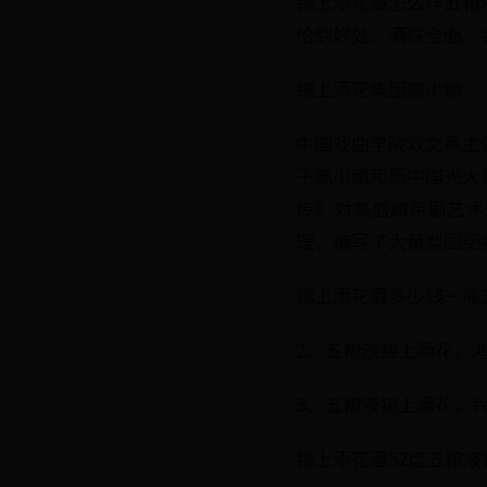
锦上添花酒怎么样五粮
恰到好处、酒味全面。
锦上添花集团高小麟
中国戏曲学院戏文系主
子高小麟和原中国光大
传》对高盛麟京剧艺术
理、编写了大量梨园纪
锦上添花酒多少钱一瓶五
2、五粮液锦上添花，鸿
3、五粮液锦上添花，兴
锦上添花酒52度五粮液锦上