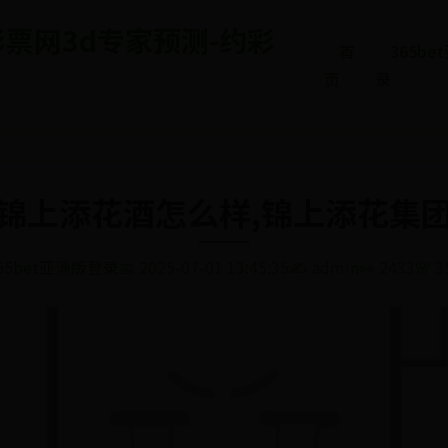
5彩票网3d专家预测-约彩
首
365b
页
录
锦上添花酒怎么样,锦上添花集
65bet亚洲版登录
📅 2025-07-01 13:45:35
✍️ admin
👀 2433
🌸 3