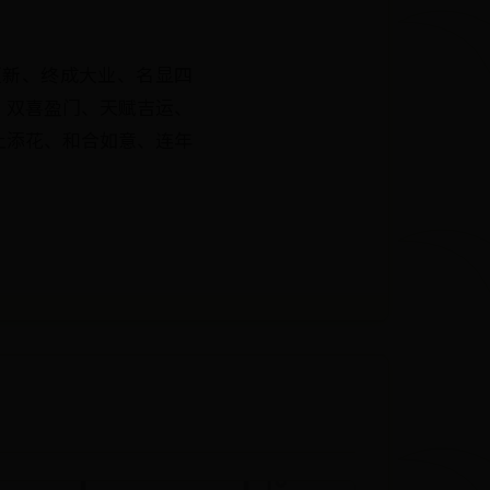
更新、终成大业、名显四
、双喜盈门、天赋吉运、
上添花、和合如意、连年