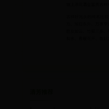
锦上添花酒业富贵吉祥
吉祥好兆头的网名比较
方、旭日东升、万事亨
胜友如云、竹报三多、
有余、春暖花开、鱼跃
清芳推荐