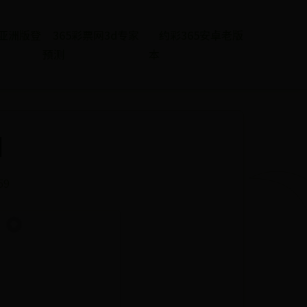
et亚洲版登
365彩票网3d专家
约彩365安卓老版
预测
本
团
59