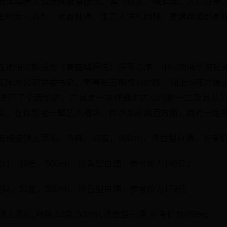
液辉煌腾达52度纯粮食酿造。香气悠久、味醇厚、入口甘美
名称大气吉利，老百姓喝、生意人送礼团拜、宴请用酒都是
任谢柏梁教授为《高盛麟评传》撰写总序，中国戏曲学院钮
集团总公司党委书记、董事长王明权为作跋，锦上添花并提
进行了全面论述，并且是一本详细讲述高盛麟一生及其从
实，在保留老一辈艺术精华、传承京剧典范方面，具有一定
粮液锦上添花，鸿典，52度，500ml，浓香型白酒，参考价
典，38度，500ml，浓香型白酒，参考价为149元；
典，52度，500ml，浓香型白酒，参考价为179元
添花,鸿典,52度,500ml,浓香型白酒,参考价为469元;