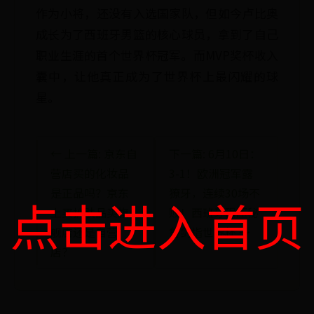
作为小将，还没有入选国家队，但如今卢比奥
成长为了西班牙男篮的核心球员，拿到了自己
职业生涯的首个世界杯冠军。而MVP奖杯收入
囊中，让他真正成为了世界杯上最闪耀的球
星。
← 上一篇: 京东自
下一篇: 6月10日：
营店买的化妆品
3-1！欧洲冠军露
是正品吗？京东
獠牙，连续30场不
点击进入首页
上买护肤品买旗
败！西班牙碾压秘
舰店还是自营
鲁剑指世界杯 →
店？