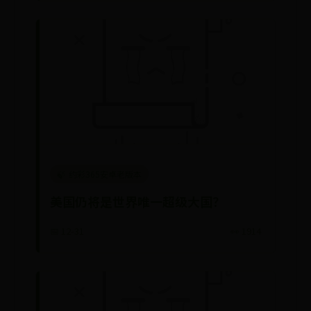
约彩365安卓老版本
美国仍将是世界唯一超级大国？
📅 12-31
👀 1914