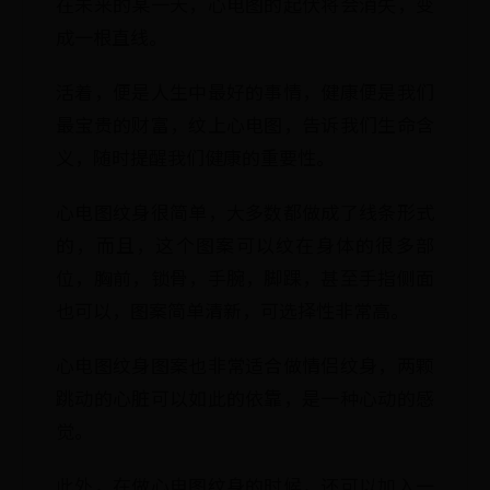
在未来的某一天，心电图的起伏将会消失，变
成一根直线。
活着，便是人生中最好的事情，健康便是我们
最宝贵的财富，纹上心电图，告诉我们生命含
义，随时提醒我们健康的重要性。
心电图纹身很简单，大多数都做成了线条形式
的，而且，这个图案可以纹在身体的很多部
位，胸前，锁骨，手腕，脚踝，甚至手指侧面
也可以，图案简单清新，可选择性非常高。
心电图纹身图案也非常适合做情侣纹身，两颗
跳动的心脏可以如此的依靠，是一种心动的感
觉。
此外，在做心电图纹身的时候，还可以加入一