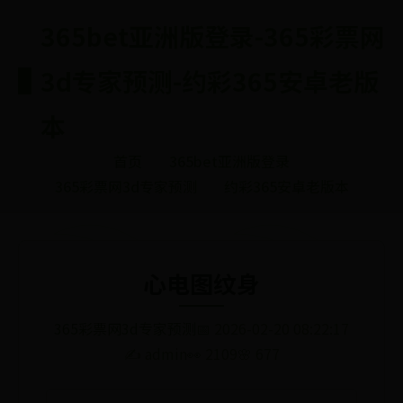
365bet亚洲版登录-365彩票网
3d专家预测-约彩365安卓老版
本
首页
365bet亚洲版登录
365彩票网3d专家预测
约彩365安卓老版本
心电图纹身
365彩票网3d专家预测
📅 2026-02-20 08:22:17
✍️ admin
👀 2109
🌸 677