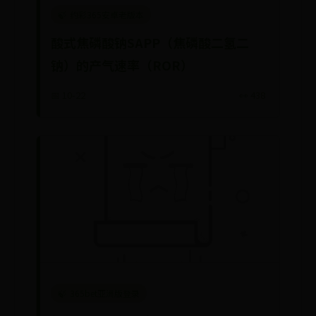
约彩365安卓老版本
酸式焦磷酸钠SAPP（焦磷酸二氢二
钠）的产气速率（ROR）
📅 10-22
👀 438
365bet亚洲版登录