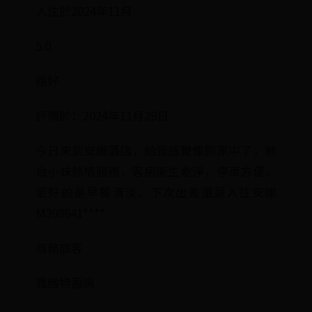
入住於2024年11月
5.0
極好
評價於：2024年11月29日
今日來到安娜酒店，給我感覺像到家中了，前
台小妹熱情服務，客房衞生乾淨，停車方便，
更好的是早餐清淡，下次出差還是入往安娜
M398641****
商務旅客
雅緻特惠房