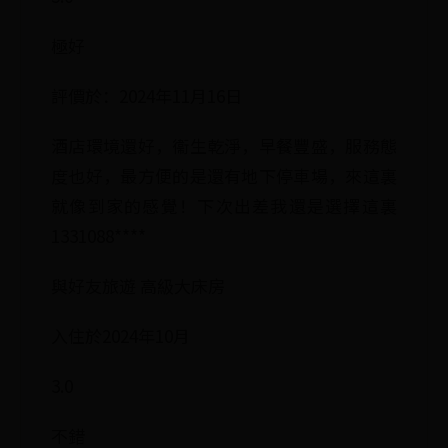
極好
評價於：2024年11月16日
酒店環境還好，衞生乾淨，早餐豐盛，服務態
度也好，最方便的是還有地下停車場，來這裏
就像到家的感覺！下次出差我還是選擇這裏
1331088****
與好友旅遊 高級大床房
入住於2024年10月
3.0
不錯