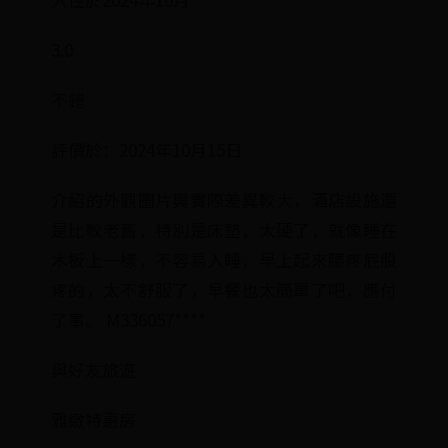
3.0
不錯
評價於：2024年10月15日
介紹的外觀圖片與實際差異較大，酒店設施還
是比較老舊，特別是床墊，太硬了，就像睡在
木板上一樣，不容易入睡，早上起來腰疼屁股
疼的，太不舒服了，早餐也太簡單了吧，應付
了事。 M336057****
與好友旅遊
雅緻特惠房