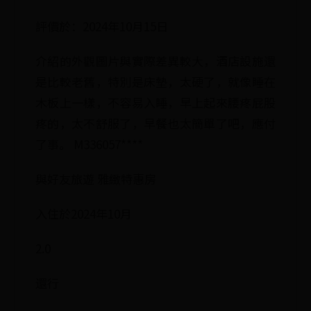
評價於：2024年10月15日
介紹的外觀圖片與實際差異較大，酒店設施還
是比較老舊，特別是床墊，太硬了，就像睡在
木板上一樣，不容易入睡，早上起來腰疼屁股
疼的，太不舒服了，早餐也太簡單了吧，應付
了事。 M336057****
與好友旅遊 雅緻特惠房
入住於2024年10月
2.0
還行