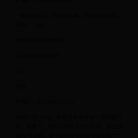
一直住這家店，衞生且温馨，服務態度極好。
喜歡。 Jiajia
商務旅客 豪華雙床房
入住於2025年03月
5.0
極好
評價於：2025年03月26日
房間不錯 床大。就是停車場有點小其他都可
以。推薦下。還有一個就是床有點硬。衞生間
很大 可以的。樓下買東西也方便 M854391****