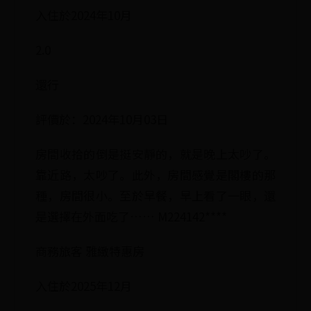
入住於2024年10月
2.0
還行
評價於：2024年10月03日
房間收拾的倒是挺安靜的，就是晚上太吵了。
靠近路，太吵了。此外，房間感覺是閣樓的那
種，房間很小。至於早餐，早上看了一眼，還
是選擇在外面吃了…… M224142****
商務旅客 雅緻特惠房
入住於2025年12月