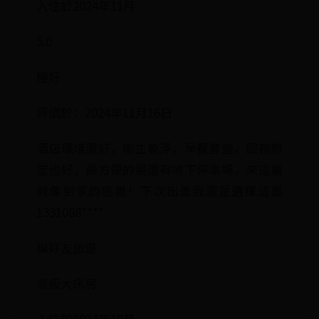
入住於2024年11月
5.0
極好
評價於：2024年11月16日
酒店環境還好，衞生乾淨，早餐豐盛，服務態
度也好，最方便的是還有地下停車場，來這裏
就像到家的感覺！下次出差我還是選擇這裏
1331088****
與好友旅遊
高級大床房
入住於2024年10月