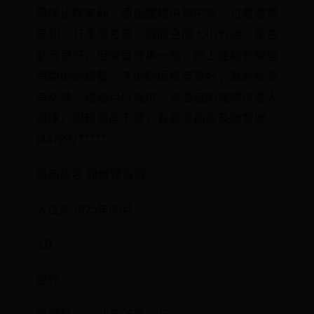
環境比較安靜，酒店整體中規中矩，位置還算
便利，打車很方便，房間空間大小合適，衞生
狀況良好，但隔音效果一般，晚上能聽到隔壁
房間的説話聲。床的軟硬程度剛好，就是枕頭
有點矮，建議可以提供不同高度的枕頭供客人
選擇。服務態度不錯，有需求都能及時響應。
M478927****
商務旅客 雅緻特惠房
入住於2025年06月
5.0
極好
評價於：2025年06月30日