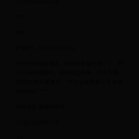
入住於2024年11月
5.0
極好
評價於：2024年11月29日
今日來到安娜酒店，給我感覺像到家中了，前
台小妹熱情服務，客房衞生乾淨，停車方便，
更好的是早餐清淡，下次出差還是入往安娜
M398641****
商務旅客 雅緻特惠房
入住於2024年11月
5.0