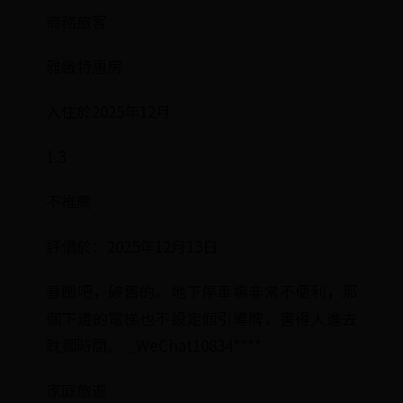
商務旅客
雅緻特惠房
入住於2025年12月
1.3
不推薦
評價於：2025年12月13日
看圖吧，破舊的。地下停車場非常不便利，那
個下邊的電梯也不設定個引導牌，害得人進去
耽擱時間。 _WeChat10834****
家庭旅遊