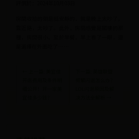
評價於：2024年10月03日
房間收拾的倒是挺安靜的，就是晚上太吵了。
靠近路，太吵了。此外，房間感覺是閣樓的那
種，房間很小。至於早餐，早上看了一眼，還
是選擇在外面吃了……
← 上一篇: 美宜佳
下一篇: 英雄联盟
开店费用及条件明
频繁闪退怎么办？
细公开！开一家美
LOL闪退原因及解
宜佳多少钱？
决方法全解析 →