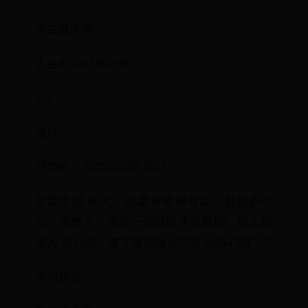
豪華雙床房
入住於2025年03月
5.0
極好
評價於：2025年03月26日
房間不錯 床大。就是停車場有點小其他都可
以。推薦下。還有一個就是床有點硬。衞生間
很大 可以的。樓下買東西也方便 M854391****
商務旅客