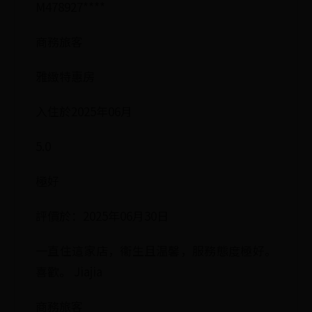
M478927****
商務旅客
雅緻特惠房
入住於2025年06月
5.0
極好
評價於：2025年06月30日
一直住這家店，衞生且温馨，服務態度極好。
喜歡。 Jiajia
商務旅客