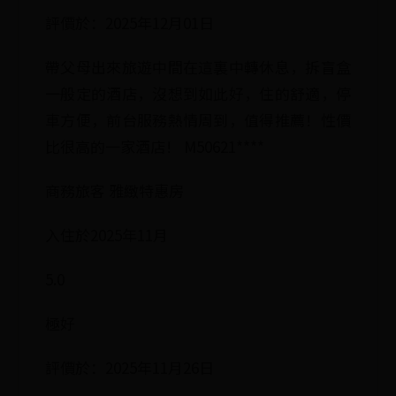
評價於：2025年12月01日
帶父母出來旅遊中間在這裏中轉休息，拆盲盒
一般定的酒店，沒想到如此好，住的舒適，停
車方便，前台服務熱情周到，值得推薦！性價
比很高的一家酒店！ M50621****
商務旅客 雅緻特惠房
入住於2025年11月
5.0
極好
評價於：2025年11月26日