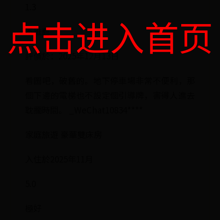
1.3
点击进入首页
不推薦
評價於：2025年12月13日
看圖吧，破舊的。地下停車場非常不便利，那
個下邊的電梯也不設定個引導牌，害得人進去
耽擱時間。 _WeChat10834****
家庭旅遊 豪華雙床房
入住於2025年11月
5.0
極好