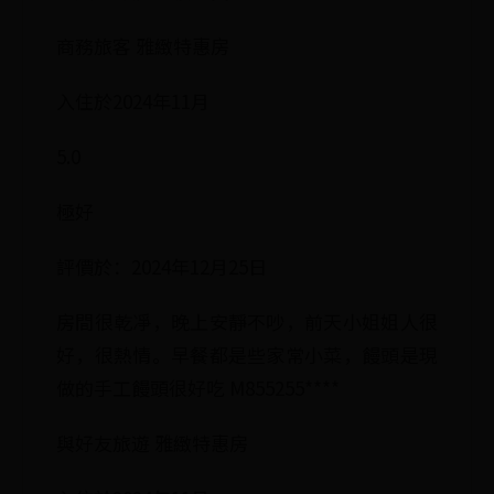
商務旅客 雅緻特惠房
入住於2024年11月
5.0
極好
評價於：2024年12月25日
房間很乾凈，晚上安靜不吵，前天小姐姐人很
好，很熱情。早餐都是些家常小菜，饅頭是現
做的手工饅頭很好吃 M855255****
與好友旅遊 雅緻特惠房