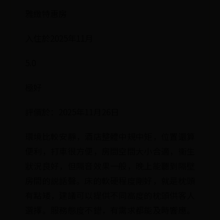
雅緻特惠房
入住於2025年11月
5.0
極好
評價於：2025年11月26日
環境比較安靜，酒店整體中規中矩，位置還算
便利，打車很方便，房間空間大小合適，衞生
狀況良好，但隔音效果一般，晚上能聽到隔壁
房間的説話聲。床的軟硬程度剛好，就是枕頭
有點矮，建議可以提供不同高度的枕頭供客人
選擇。服務態度不錯，有需求都能及時響應。