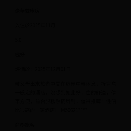
豪華雙床房
入住於2025年11月
5.0
極好
評價於：2025年12月01日
帶父母出來旅遊中間在這裏中轉休息，拆盲盒
一般定的酒店，沒想到如此好，住的舒適，停
車方便，前台服務熱情周到，值得推薦！性價
比很高的一家酒店！ M50621****
商務旅客