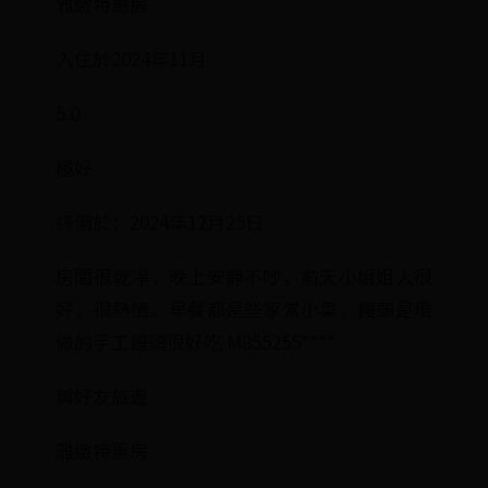
雅緻特惠房
入住於2024年11月
5.0
極好
評價於：2024年12月25日
房間很乾凈，晚上安靜不吵，前天小姐姐人很
好，很熱情。早餐都是些家常小菜，饅頭是現
做的手工饅頭很好吃 M855255****
與好友旅遊
雅緻特惠房