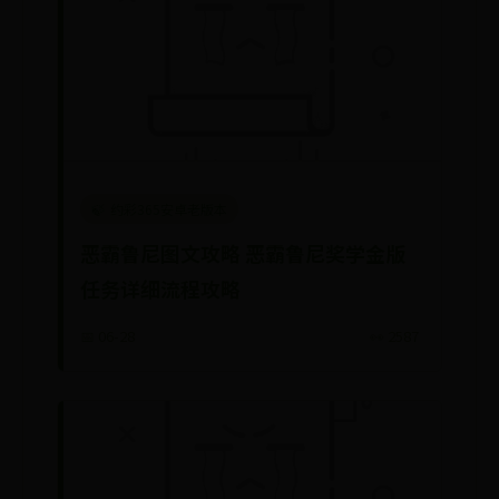
约彩365安卓老版本
恶霸鲁尼图文攻略 恶霸鲁尼奖学金版
任务详细流程攻略
📅 06-28
👀 2587