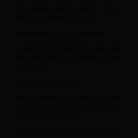
历史上有着诸多经典的淘汰赛进球，它们以其
独特之美，永远被铭记在球迷心中。
淘汰赛中的绝杀进球：瞬间逆转的惊喜
淘汰赛中的绝杀进球是足球比赛中最令人瞩目
和难以预料的时刻，它们给比赛带来了怎样的
悬念和惊喜？
世界杯淘汰赛中的进球奇观
世界杯淘汰赛场均进球之美展示了足球比赛的
热度与激情，每一个进球都是比赛中的浪花，
带给球迷无尽的喜悦和回忆。
世界杯淘汰赛场均进球数量之多、进球方式之