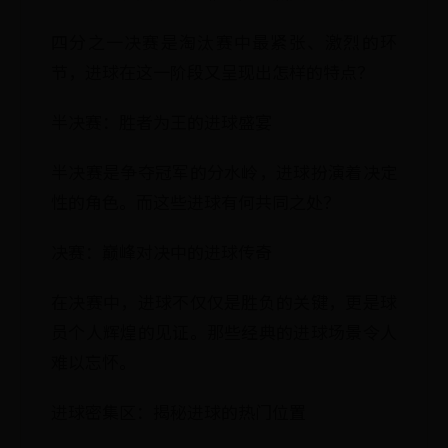
四分之一决赛是淘汰赛中最紧张、激烈的环
节，进球在这一阶段又呈现出怎样的特点？
半决赛：胜者为王的进球盛宴
半决赛是争夺冠军的分水岭，进球扮演着决定
性的角色。而这些进球有何共同之处？
决赛：巅峰对决中的进球传奇
在决赛中，进球不仅仅是胜负的关键，更是球
员个人辉煌的见证。那些经典的进球场景令人
难以忘怀。
进球密集区：揭秘进球的热门位置