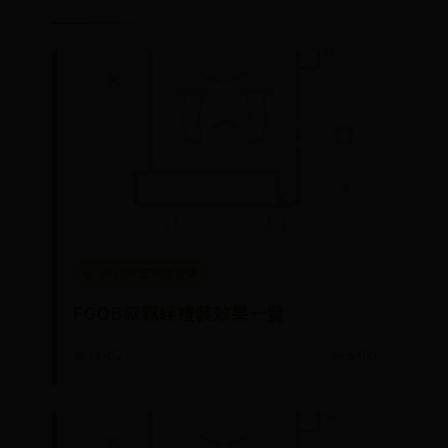
365bet亚洲版登录
FGOB叔羈絆禮裝效果一覽
📅 11-02
👀 5460