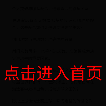
个人突破与团队配合：进球背后的默契关系
进球背后有着无数次默契的传递和精准的配
合，这些配合如何让进球变得更加美妙？
射门次数与进球数：准确性的较量
射门次数再多，也得看进球数。准确性成为决
定进球率的重要因素。
点击进入首页
世界杯金靴：谁是淘汰赛进球之王？
每届世界杯都有一个金靴得主，他们是如何在
淘汰赛中发挥出色，成为进球之王的？
历史上最佳淘汰赛进球：瞬间定格的传世之作