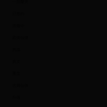
一剑擎天
已签约
连载中
武侠仙侠
热血
爽文
重生
古典仙侠
升级