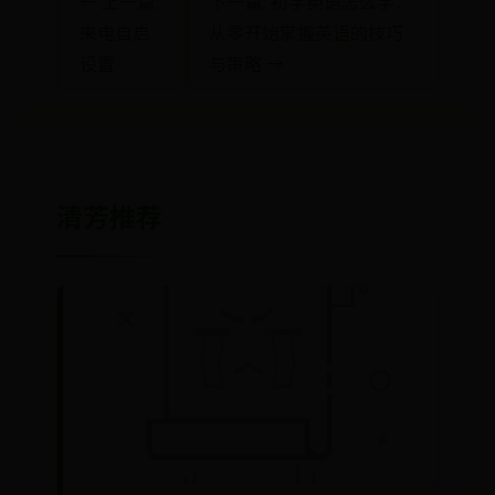
← 上一篇:
下一篇: 初学英语怎么学：
来电自启
从零开始掌握英语的技巧
设置
与策略 →
清芳推荐