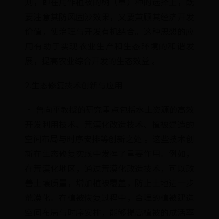
则，即在用作植被的树（草）种的选择上，既
要注意其防风固沙效果，又要兼顾其经济开发
价值，使治理与开发有机结合。这种思想的应
用有助于实现农业生产和生态环境的和谐发
展，提高农业综合开发的生态效益 。
2.生态修复技术创新与应用
· 鲁向平教授的研究重点包括水土资源的高效
开发利用技术、荒漠化改造技术、植被建造的
空间布局与时序安排等创新之处 。这些技术创
新在生态修复实践中发挥了重要作用。例如，
在荒漠化地区，通过荒漠化改造技术，可以改
善土壤质量，增加植被覆盖，防止土地进一步
荒漠化。在植被恢复过程中，合理的植被建造
空间布局与时序安排，能够提高植被的成活率