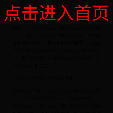
点击进入首页
鲁向平教授认为，构建和谐社会的基础在于多
种积极因素的共同作用。其中，个人品德修养
是构建和谐关系的重要基石。如感恩理念所强
调的，个人的感恩之心能够转化为积极的社会
行为，增强人与人之间的信任与理解。这种信
任和理解是和谐人际关系的关键要素。当社会
中的个体都具备较高的品德修养，如诚实守
信、懂得感恩等，社会关系就会更加融洽，社
会矛盾也会相应减少。
（二）以人民需求为导向的发展
服务理念体现了以人民需求为导向的核心观
点。社会的发展应该围绕人民的需求展开，无
论是在农业、农村发展方面，还是在其他社会