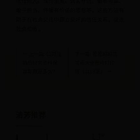
信任他人、理性慎重、诚实守信、做事可靠、
敢于担当、传播有价值的思想等。这些方法有
助于在社会交往中建立良好的信任关系，促进
社会和谐 。
← 上一篇: 公司注
下一篇: 爸爸妈妈简
销后财务资料保
笔画大全图片打印
存年限是多久？
版（共18张） →
清芳推荐