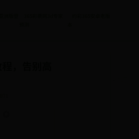
et亚洲版登
365彩票网3d专家
约彩365安卓老版
预测
本
教程，告别高
 871