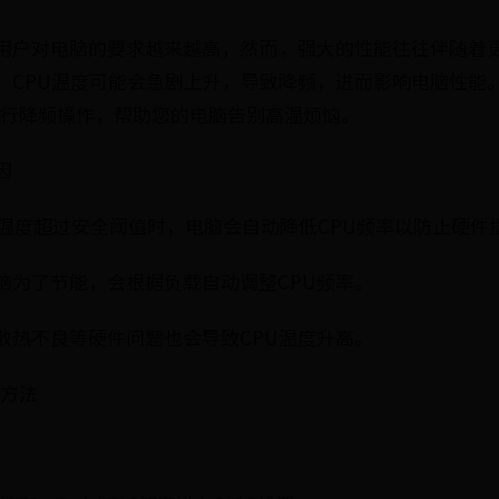
用户对电脑的要求越来越高，然而，强大的性能往往伴随着
，CPU温度可能会急剧上升，导致降频，进而影响电脑性能
松进行降频操作，帮助您的电脑告别高温烦恼。
因
U温度超过安全阈值时，电脑会自动降低CPU频率以防止硬件
脑为了节能，会根据负载自动调整CPU频率。
散热不良等硬件问题也会导致CPU温度升高。
频方法