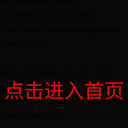
F2、Del或F10等键进入BIOS设置。
OS菜单中找到CPU Frequency或类似选项。
Frequency的值降低，例如将1600MHz调整为1400MHz。
保存设置，并重启电脑。
下载一款CPU降频软件，如Intel XTU、CPU-Z等。
点击进入首页
示完成安装。
面中找到CPU Frequency或类似选项，将频率降低至合
钮，软件会自动调整CPU频率。