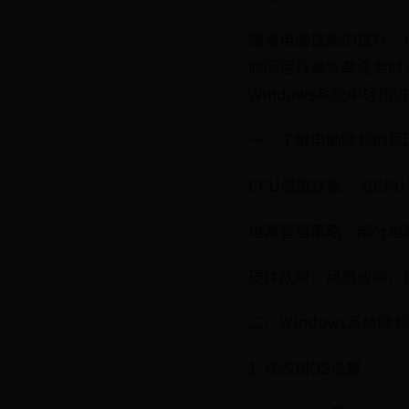
随着电脑性能的提升，
时间运行高负载任务时
Windows系统中轻
一、了解电脑降频的原
CPU温度过高：当CP
电源管理策略：部分电
硬件故障：风扇故障、
二、Windows系统降
1. 修改BIOS设置