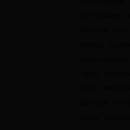
进入BIOS：重启电脑，按
进入CPU频率设置：在BI
调整CPU频率：将CPU 
保存并退出：按F10键
2. 使用第三方软件降频
下载软件：在网络上搜索并
安装软件：按照软件提
设置降频参数：在软件界
保存设置：点击保存按