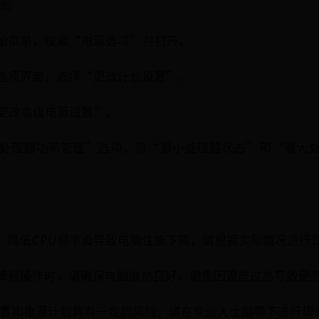
计划
始菜单，搜索“电源选项”并打开。
选项界面，选择“更改计划设置”。
更改高级电源设置”。
“处理器功率管理”选项，将“最小处理器状态”和“最大
：降低CPU频率会导致电脑性能下降，请根据实际情况进行
降频操作时，请确保电脑散热良好，避免因温度过高导致硬
S设置和电源计划具有一定的风险，请在专业人士指导下进行操