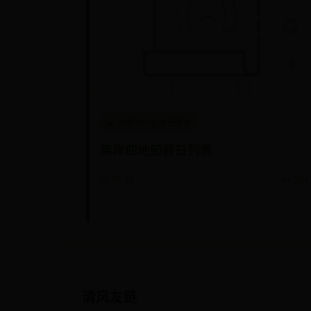
约彩365安卓老版本
兩岸四地節假日列表
📅 07-31
👀 264
清风友链