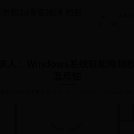
5彩票网3d专家预测-约彩
首
365b
页
录
求人：Windows系统轻松降频
温烦恼
5彩票网3d专家预测
📅 2025-10-10 13:36:42
✍️ admin
👀 6838
🌸