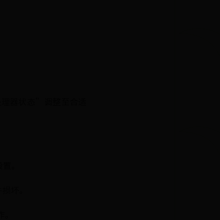
处理器状态”调整至合适
设置。
件损坏。
作。